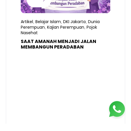
Artikel
Belajar Islam
DKI Jakarta
Dunia
,
,
,
Perempuan
Kajian Perempuan
Pojok
,
,
Nasehat
SAAT AMANAH MENJADI JALAN
A
MEMBANGUN PERADABAN
E
P