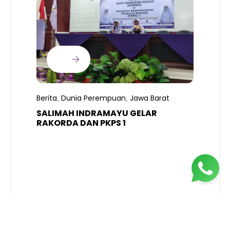
B
Berita
Dunia Perempuan
Jawa Barat
,
,
P
SALIMAH INDRAMAYU GELAR
L
RAKORDA DAN PKPS 1
K
H