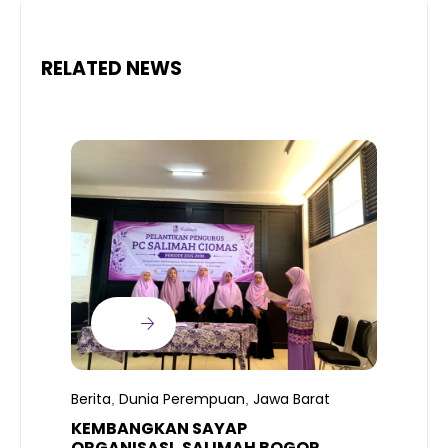
RELATED NEWS
B
T
S
Berita
Dunia Perempuan
Jawa Barat
,
,
R
K
KEMBANGKAN SAYAP
ORGANISASI, SALIMAH BOGOR