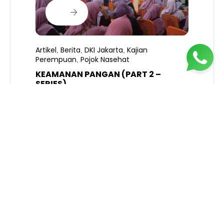
Artikel
Berita
DKI Jakarta
Kajian
,
,
,
Perempuan
Pojok Nasehat
,
KEAMANAN PANGAN (PART 2 –
B
SERIES)
T
S
R