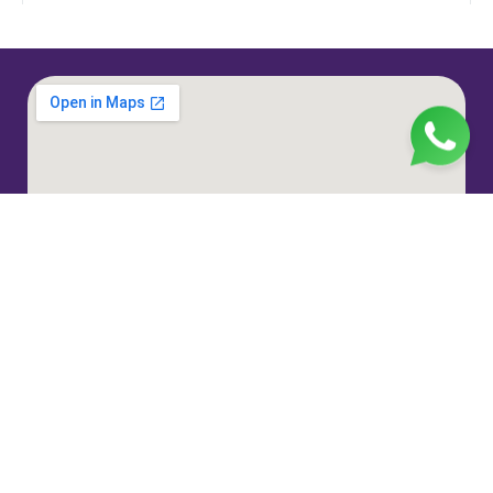
Jl. H. Taiman No.10, RT.3/RW.9, Gedong, Kec. Ps.
Rebo, Kota Jakarta Timur, Daerah Khusus Ibukota
Jakarta 13760