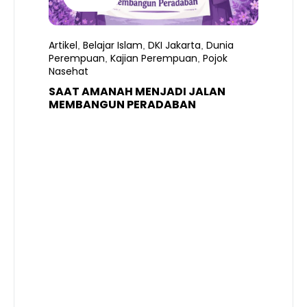
Artikel
Belajar Islam
DKI Jakarta
Dunia
,
,
,
Perempuan
Kajian Perempuan
Pojok
,
,
Nasehat
SAAT AMANAH MENJADI JALAN
A
MEMBANGUN PERADABAN
E
P