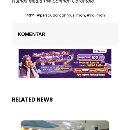
Humas Media PW Salimah Gorontalo
#persaudaraanmuslimah
#salimah
Tags:
,
KOMENTAR
RELATED NEWS