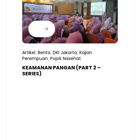
Artikel
Berita
DKI Jakarta
Kajian
,
,
,
Perempuan
Pojok Nasehat
,
KEAMANAN PANGAN (PART 2 –
B
SERIES)
T
S
R