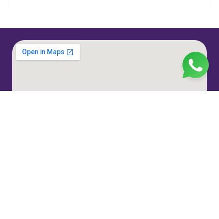
Jl. H. Taiman No.10, RT.3/RW.9, Gedong, Kec. Ps.
Rebo, Kota Jakarta Timur, Daerah Khusus Ibukota
Jakarta 13760