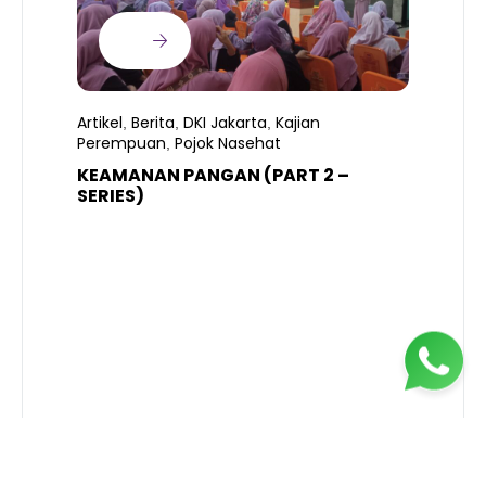
Artikel
Berita
DKI Jakarta
Kajian
,
,
,
Perempuan
Pojok Nasehat
,
KEAMANAN PANGAN (PART 2 –
B
SERIES)
T
S
R