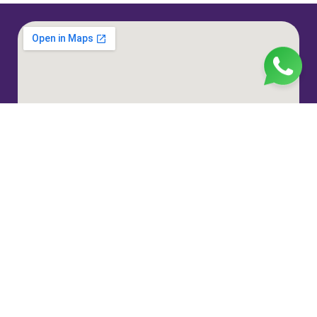
Jl. H. Taiman No.10, RT.3/RW.9, Gedong, Kec. Ps.
Rebo, Kota Jakarta Timur, Daerah Khusus Ibukota
Jakarta 13760
(021) 22324585
pp_salimah@yahoo.com