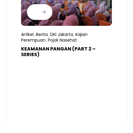
Artikel
Berita
DKI Jakarta
Kajian
,
,
,
Perempuan
Pojok Nasehat
,
KEAMANAN PANGAN (PART 2 –
B
SERIES)
T
S
R