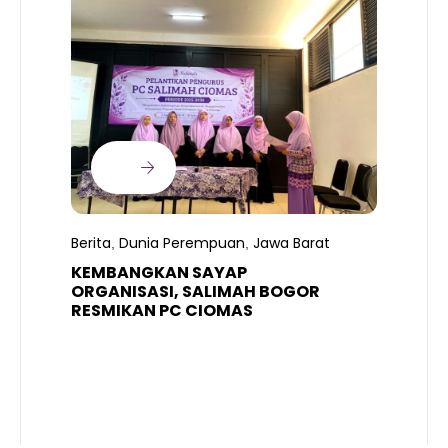
B
T
S
Berita
Dunia Perempuan
Jawa Barat
,
,
R
K
KEMBANGKAN SAYAP
ORGANISASI, SALIMAH BOGOR
RESMIKAN PC CIOMAS