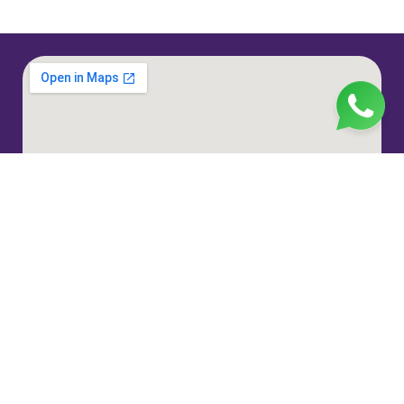
Jl. H. Taiman No.10, RT.3/RW.9, Gedong, Kec. Ps.
Rebo, Kota Jakarta Timur, Daerah Khusus Ibukota
Jakarta 13760
(021) 22324585