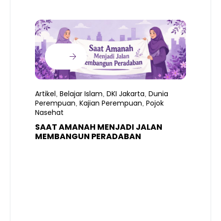
Artikel
Belajar Islam
DKI Jakarta
Dunia
,
,
,
Perempuan
Kajian Perempuan
Pojok
,
,
Nasehat
SAAT AMANAH MENJADI JALAN
A
MEMBANGUN PERADABAN
E
P