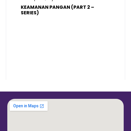
KEAMANAN PANGAN (PART 2 –
B
SERIES)
T
S
R