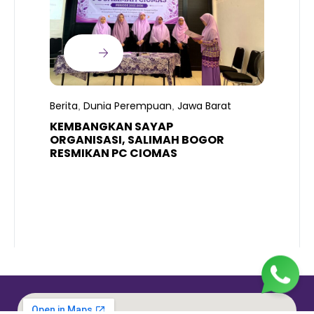
B
T
S
Berita
Dunia Perempuan
Jawa Barat
,
,
R
K
KEMBANGKAN SAYAP
ORGANISASI, SALIMAH BOGOR
RESMIKAN PC CIOMAS