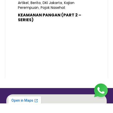
Artikel
Berita
DKI Jakarta
Kajian
,
,
,
Perempuan
Pojok Nasehat
,
KEAMANAN PANGAN (PART 2 –
B
SERIES)
T
S
R