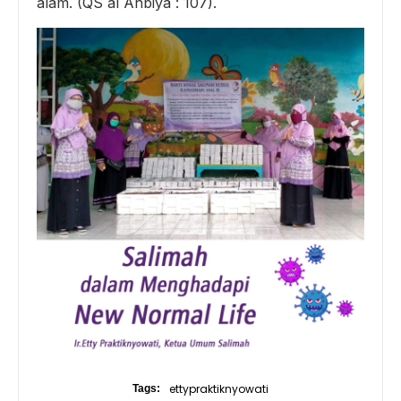
alam. (QS al Anbiya : 107).
ettypraktiknyowati
Tags: