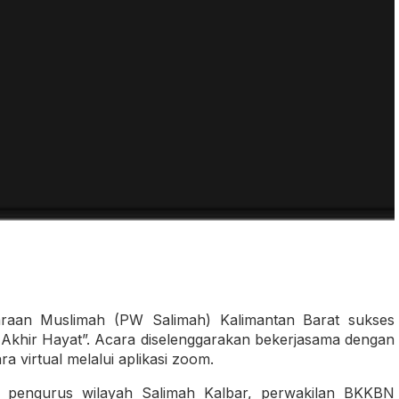
araan Muslimah (PW Salimah) Kalimantan Barat sukses
Akhir Hayat”. Acara diselenggarakan bekerjasama dengan
 virtual melalui aplikasi zoom.
ri pengurus wilayah Salimah Kalbar, perwakilan BKKBN