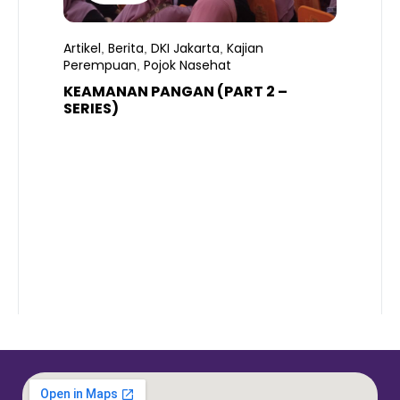
Artikel
Berita
DKI Jakarta
Kajian
,
,
,
Perempuan
Pojok Nasehat
,
KEAMANAN PANGAN (PART 2 –
B
SERIES)
T
S
R