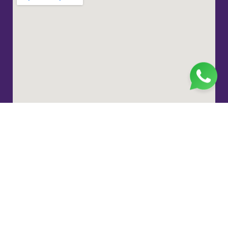
Jl. H. Taiman No.10, RT.3/RW.9, Gedong, Kec. Ps.
Rebo, Kota Jakarta Timur, Daerah Khusus Ibukota
Jakarta 13760
(021) 22324585
pp_salimah@yahoo.com