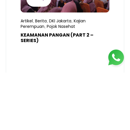
Artikel
Berita
DKI Jakarta
Kajian
,
,
,
Perempuan
Pojok Nasehat
,
KEAMANAN PANGAN (PART 2 –
B
SERIES)
T
S
R