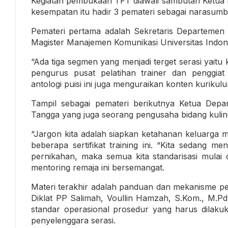
Kegiatan pembukaan TFT diawali sambutan Ketua P
kesempatan itu hadir 3 pemateri sebagai narasumb
Pemateri pertama adalah Sekretaris Departemen Di
Magister Manajemen Komunikasi Universitas Indones
“Ada tiga segmen yang menjadi terget serasi yaitu
pengurus pusat pelatihan trainer dan penggiat 
antologi puisi ini juga menguraikan konten kurikul
Tampil sebagai pemateri berikutnya Ketua Depa
Tangga yang juga seorang pengusaha bidang kuliner
“Jargon kita adalah siapkan ketahanan keluarga me
beberapa sertifikat training ini. “Kita sedang 
pernikahan, maka semua kita standarisasi mulai da
mentoring remaja ini bersemangat.
Materi terakhir adalah panduan dan mekanisme pe
Diklat PP Salimah, Voullin Hamzah, S.Kom., M.Pd.
standar operasional prosedur yang harus dilakuk
penyelenggara serasi.