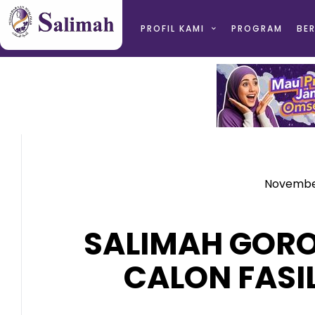
PROFIL KAMI
PROGRAM
BER
November
SALIMAH GORO
CALON FASI