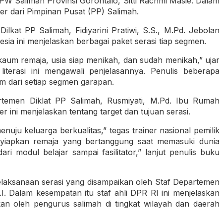
W Salimah Provinsi Gorontalo, Sitti Rachmi Masie. Dalam
er dari Pimpinan Pusat (PP) Salimah.
lkat PP Salimah, Fidiyarini Pratiwi, S.S., M.Pd. Jebolan
ia ini menjelaskan berbagai paket serasi tiap segmen.
 kaum remaja, usia siap menikah, dan sudah menikah,” ujar
literasi ini mengawali penjelasannya. Penulis beberapa
um dari setiap segmen garapan.
rtemen Diklat PP Salimah, Rusmiyati, M.Pd. Ibu Rumah
 ini menjelaskan tentang target dan tujuan serasi.
nuju keluarga berkualitas,” tegas trainer nasional pemilik
menyiapkan remaja yang bertanggung saat memasuki dunia
ri modul belajar sampai fasilitator,” lanjut penulis buku
laksanaan serasi yang disampaikan oleh Staf Departemen
I. Dalam kesempatan itu staf ahli DPR RI ini menjelaskan
an oleh pengurus salimah di tingkat wilayah dan daerah