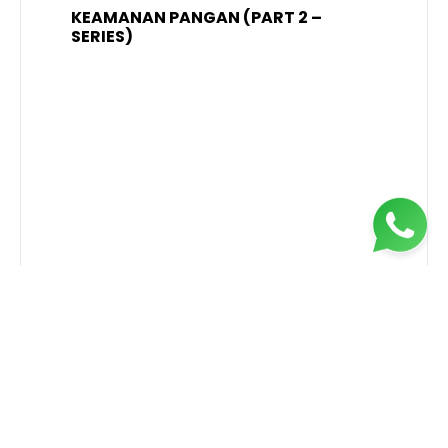
KEAMANAN PANGAN (PART 2 –
B
SERIES)
T
S
R