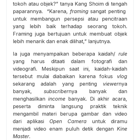
tokoh atau objek?” tanya Kang Shoim di tengah
paparannya. “Karena,
framing
sangat penting
untuk membangun persepsi atau pencitraan
yang lebih baik terhadap seorang tokoh.
Framing juga bertujuan untuk membuat objek
lebih menarik dan enak dilihat,” lanjutnya.
Ia juga menyampaikan beberapa kaidah/
rule
yang harus ditaati dalam fotografi dan
videografi. Meskipun saat ini, kaidah-kaidah
tersebut mulai diabaikan karena fokus
vlog
sekarang adalah yang penting
viewer
nya
banyak,
subscriber
nya banyak dan
menghasilkan
income
banyak. Di akhir acara,
peserta diminta langsung praktik teknik
mengambil materi berupa gambar dan video
dari aplikasi
Open Camera
untuk diramu
menjadi video enam puluh detik dengan
Kine
Master
.