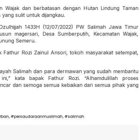
tan Wajak dan berbatasan dengan Hutan Lindung Taman
yang sulit untuk dijangkau.
Dzulhijjah 1433H (12/07/2022) PW Salimah Jawa Timur
usun magersari, Desa Sumberputih, Kecamatan Wajak,
Gunung Semeru.
k Fathur Rozi Zainul Ansori, tokoh masyarakat setempat,
ilayah Salimah dan para dermawan yang sudah membantu
ni,” kata bapak Fathur Rozi. “Alhamdulillah proses
 lancar dan semoga semua kebaikan dari semua pihak yang
rban
#persaudaraanmuslimah
#salimah
,
,