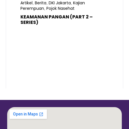
Artikel
Berita
DKI Jakarta
Kajian
,
,
,
Perempuan
Pojok Nasehat
,
KEAMANAN PANGAN (PART 2 –
B
SERIES)
T
S
R