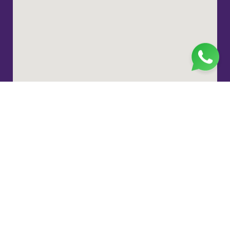
Jl. H. Taiman No.10, RT.3/RW.9, Gedong, Kec. Ps.
Rebo, Kota Jakarta Timur, Daerah Khusus Ibukota
Jakarta 13760
(021) 22324585
pp_salimah@yahoo.com