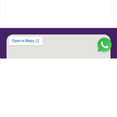
Jl. H. Taiman No.10, RT.3/RW.9, Gedong, Kec. Ps.