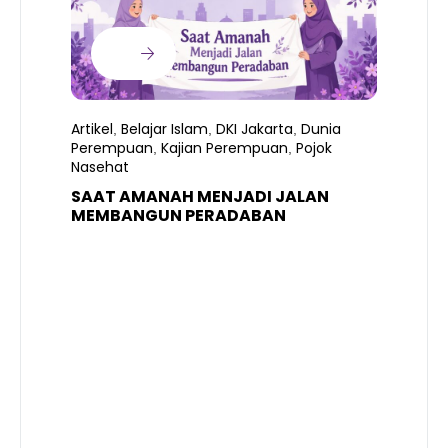
Artikel
Belajar Islam
DKI Jakarta
Dunia
,
,
,
Perempuan
Kajian Perempuan
Pojok
,
,
Nasehat
SAAT AMANAH MENJADI JALAN
A
MEMBANGUN PERADABAN
E
P