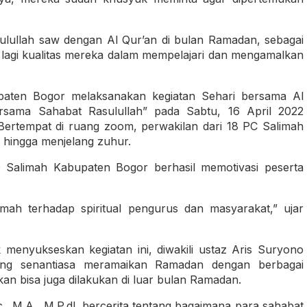
sulullah saw dengan Al Qur’an di bulan Ramadan, sebagai
an lagi kualitas mereka dalam mempelajari dan mengamalkan
bupaten Bogor melaksanakan kegiatan Sehari bersama Al
sama Sahabat Rasulullah” pada Sabtu, 16 April 2022
ertempat di ruang zoom, perwakilan dari 18 PC Salimah
 hingga menjelang zuhur.
 Salimah Kabupaten Bogor berhasil memotivasi peserta
limah terhadap spiritual pengurus dan masyarakat,” ujar
enyukseskan kegiatan ini, diwakili ustaz Aris Suryono
ng senantiasa meramaikan Ramadan dengan berbagai
an bisa juga dilakukan di luar bulan Ramadan.
c., M.A., M.P.dI. bercerita tentang bagaimana para sahabat