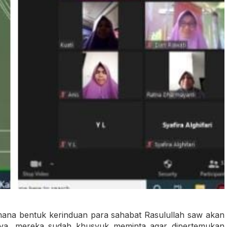
imana bentuk kerinduan para sahabat Rasulullah saw akan
ya, mereka sudah khusyuk meminta agar dipertemukan