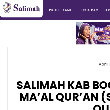
PROFIL KAMI
PROGRAM
BER
April 
SALIMAH KAB BO
MA’AL QUR’AN (
QU