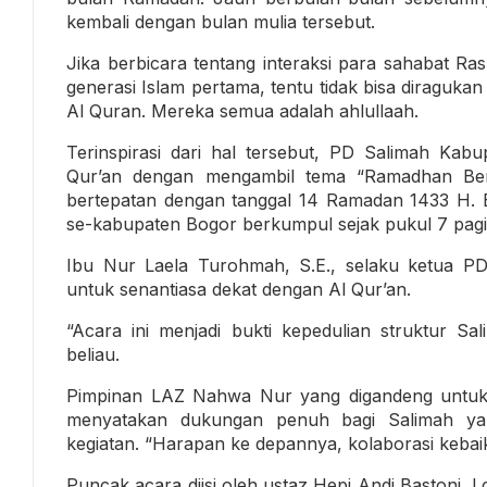
kembali dengan bulan mulia tersebut.
Jika berbicara tentang interaksi para sahabat Ra
generasi Islam pertama, tentu tidak bisa diraguk
Al Quran. Mereka semua adalah ahlullaah.
Terinspirasi dari hal tersebut, PD Salimah Ka
Qur’an dengan mengambil tema “Ramadhan Ber
bertepatan dengan tanggal 14 Ramadan 1433 H. B
se-kabupaten Bogor berkumpul sejak pukul 7 pagi
Ibu Nur Laela Turohmah, S.E., selaku ketua PD
untuk senantiasa dekat dengan Al Qur’an.
“Acara ini menjadi bukti kepedulian struktur Sa
beliau.
Pimpinan LAZ Nahwa Nur yang digandeng untuk m
menyatakan dukungan penuh bagi Salimah ya
kegiatan. “Harapan ke depannya, kolaborasi kebaik
Puncak acara diisi oleh ustaz Hepi Andi Bastoni, L