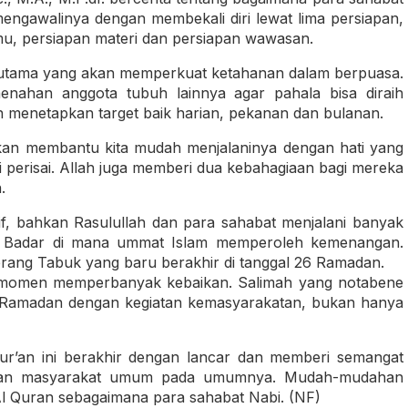
ngawalinya dengan membekali diri lewat lima persiapan,
lmu, persiapan materi dan persiapan wawasan.
 utama yang akan memperkuat ketahanan dalam berpuasa.
nahan anggota tubuh lainnya agar pahala bisa diraih
menetapkan target baik harian, pekanan dan bulanan.
kan membantu kita mudah menjalaninya dengan hati yang
 perisai. Allah juga memberi dua kebahagiaan bagi mereka
.
f, bahkan Rasulullah dan para sahabat menjalani banyak
ang Badar di mana ummat Islam memperoleh kemenangan.
perang Tabuk yang baru berakhir di tanggal 26 Ramadan.
i momen memperbanyak kebaikan. Salimah yang notabene
as Ramadan dengan kegiatan kemasyarakatan, bukan hanya
Qur’an ini berakhir dengan lancar dan memberi semangat
 dan masyarakat umum pada umumnya. Mudah-mudahan
i Al Quran sebagaimana para sahabat Nabi. (NF)