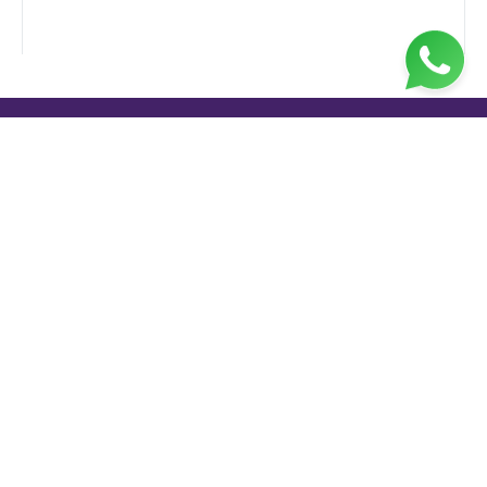
Jl. H. Taiman No.10, RT.3/RW.9, Gedong, Kec. Ps.
Rebo, Kota Jakarta Timur, Daerah Khusus Ibukota