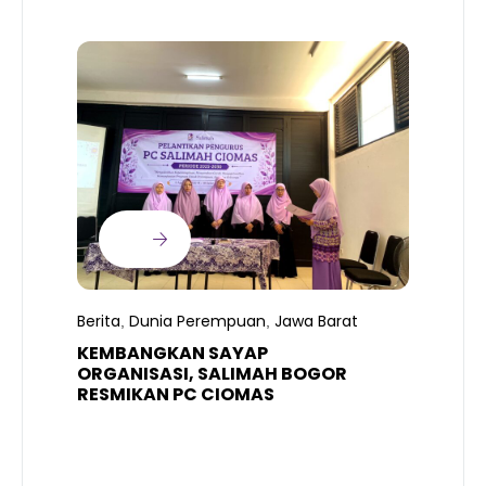
B
T
S
Berita
Dunia Perempuan
Jawa Barat
,
,
R
K
KEMBANGKAN SAYAP
ORGANISASI, SALIMAH BOGOR
RESMIKAN PC CIOMAS