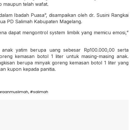
p maupun telah wafat.
 dalam Ibadah Puasa”, disampaikan oleh dr. Susini Rangkai
ketua PD Salimah Kabupaten Magelang.
ena dapat mengontrol system limbik yang memicu emosi,”
n anak yatim berupa uang sebesar Rp100.000,00 serta
oreng kemasan botol 1 liter untuk masing-masing anak.
ngkisan berupa minyak goreng kemasan botol 1 liter yang
an kupon kepada panitia.
araanmuslimah
#salimah
,