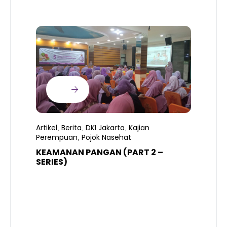
Artikel
Berita
DKI Jakarta
Kajian
,
,
,
Perempuan
Pojok Nasehat
,
KEAMANAN PANGAN (PART 2 –
B
SERIES)
T
S
R