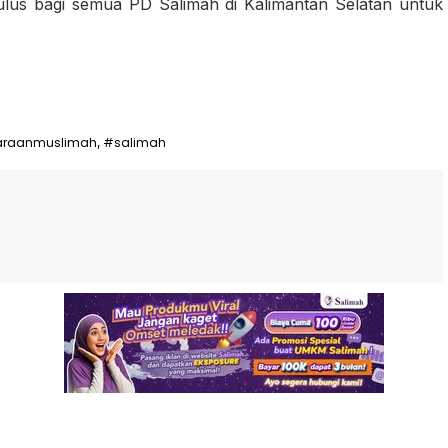
ulus bagi semua PD Salimah di Kalimantan Selatan untuk
araanmuslimah
#salimah
,