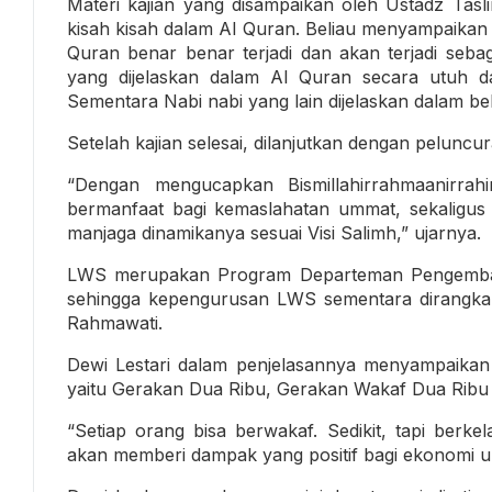
Materi kajian yang disampaikan oleh Ustadz Tasl
kisah kisah dalam Al Quran. Beliau menyampaikan 
Quran benar benar terjadi dan akan terjadi seba
yang dijelaskan dalam Al Quran secara utuh d
Sementara Nabi nabi yang lain dijelaskan dalam b
Setelah kajian selesai, dilanjutkan dengan peluncu
“Dengan mengucapkan Bismillahirrahmaanirra
bermanfaat bagi kemaslahatan ummat, sekaligus
manjaga dinamikanya sesuai Visi Salimh,” ujarnya.
LWS merupakan Program Departeman Pengemba
sehingga kepengurusan LWS sementara dirangkap 
Rahmawati.
Dewi Lestari dalam penjelasannya menyampaika
yaitu Gerakan Dua Ribu, Gerakan Wakaf Dua Ribu 
“Setiap orang bisa berwakaf. Sedikit, tapi berke
akan memberi dampak yang positif bagi ekonomi u