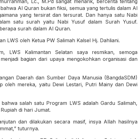
imurrahman, Lc., M.Pd sangat menarik, bercerita tentang
bahwa Al Quran bukan fiksi, semua yang tertulis dalam Al
gaimana yang tersirat dan tersurat. Dan hanya satu Nabi
alam satu surah yaitu Nabi Yusuf dalam Surah Yusuf.
eberapa surah dalam Al Quran.
ran LWS oleh Ketua PW Salimah Kalsel Hj. Dahliani.
him, LWS Kalimantan Selatan saya resmikan, semoga
 menjadi bagian dari upaya mengokohkan organisasi dan
ngan Daerah dan Sumber Daya Manusia (BangdaSDM)
oleh mereka, yaitu Dewi Lestari, Putri Mainy dan Dewi
n bahwa salah satu Program LWS adalah Gardu Salimah,
Rupiah di hari Jumat.
lanjutan dan dilakukan secara masif, insya Allah hasilnya
mmat,” tuturnya.