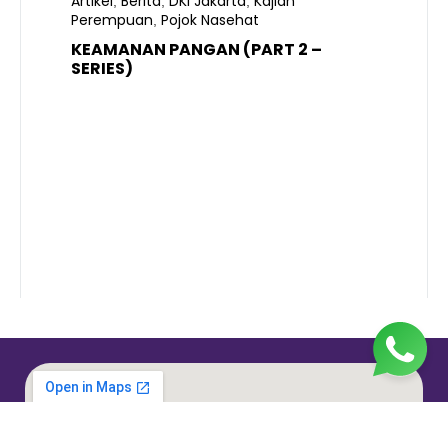
Artikel
Berita
DKI Jakarta
Kajian
,
,
,
Perempuan
Pojok Nasehat
,
KEAMANAN PANGAN (PART 2 –
B
SERIES)
T
S
R