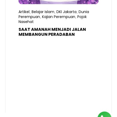
Artikel
Belajar Islam
DKI Jakarta
Dunia
,
,
,
Perempuan
Kajian Perempuan
Pojok
,
,
Nasehat
SAAT AMANAH MENJADI JALAN
A
MEMBANGUN PERADABAN
E
P