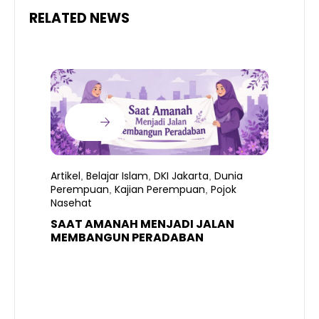
RELATED NEWS
Artikel
Belajar Islam
DKI Jakarta
Dunia
,
,
,
Perempuan
Kajian Perempuan
Pojok
,
,
Nasehat
SAAT AMANAH MENJADI JALAN
A
MEMBANGUN PERADABAN
E
P