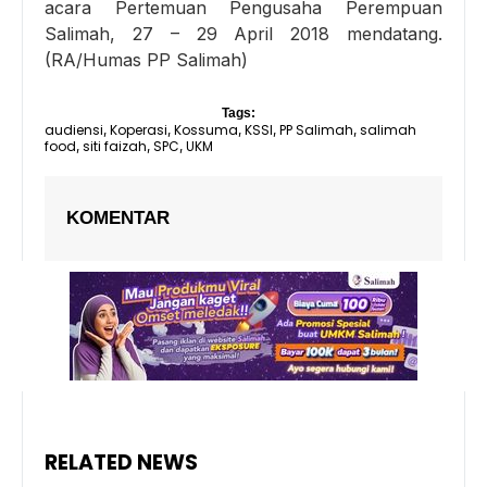
acara Pertemuan Pengusaha Perempuan
Salimah, 27 – 29 April 2018 mendatang.
(RA/Humas PP Salimah)
Tags:
audiensi
Koperasi
Kossuma
KSSI
PP Salimah
salimah
,
,
,
,
,
food
siti faizah
SPC
UKM
,
,
,
KOMENTAR
RELATED NEWS