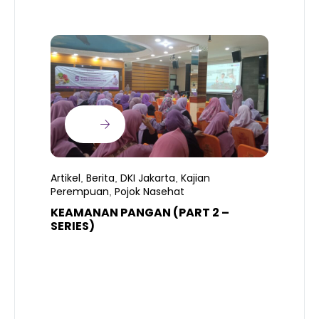
Artikel
Berita
DKI Jakarta
Kajian
,
,
,
Perempuan
Pojok Nasehat
,
KEAMANAN PANGAN (PART 2 –
B
SERIES)
T
S
R