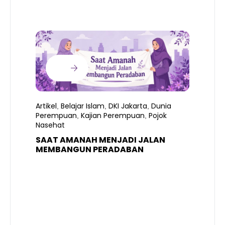
Artikel
Belajar Islam
DKI Jakarta
Dunia
,
,
,
Perempuan
Kajian Perempuan
Pojok
,
,
Nasehat
SAAT AMANAH MENJADI JALAN
A
MEMBANGUN PERADABAN
E
P