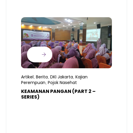
Artikel
Berita
DKI Jakarta
Kajian
,
,
,
Perempuan
Pojok Nasehat
,
KEAMANAN PANGAN (PART 2 –
B
SERIES)
T
S
R