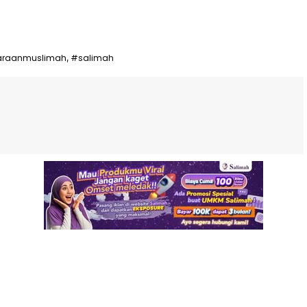
araanmuslimah
#salimah
,