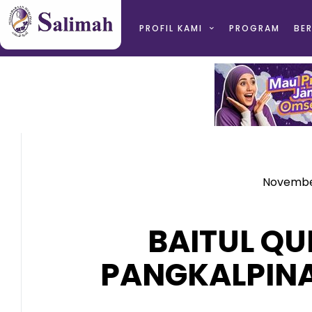
PROFIL KAMI
PROGRAM
BER
November
BAITUL Q
PANGKALPIN