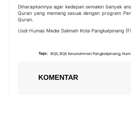
Diharapkannya agar kedepan semakin banyak anak y
Quran yang memang sesuai dengan program Peme
Quran.
Usdi Humas Media Salimah Kota Pangkalpinang (
BQS
BQS Ainurrahman Pangkalpinang
Huma
Tags:
,
,
KOMENTAR