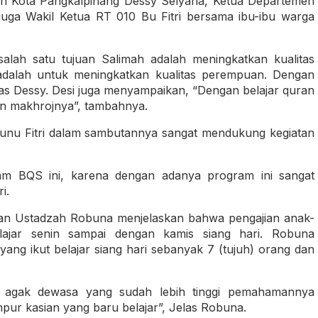
ah Kota Pangkalpinang Dessy Selyana, Ketua Departemen
uga Wakil Ketua RT 010 Bu Fitri bersama ibu-ibu warga
lah satu tujuan Salimah adalah meningkatkan kualitas
adalah untuk meningkatkan kualitas perempuan. Dengan
elas Dessy. Desi juga menyampaikan, “Dengan belajar quran
pun makhrojnya”, tambahnya.
tunu Fitri dalam sambutannya sangat mendukung kegiatan
am BQS ini, karena dengan adanya program ini sangat
i.
an Ustadzah Robuna menjelaskan bahwa pengajian anak-
ajar senin sampai dengan kamis siang hari. Robuna
yang ikut belajar siang hari sebanyak 7 (tujuh) orang dan
g agak dewasa yang sudah lebih tinggi pemahamannya
pur kasian yang baru belajar”, Jelas Robuna.