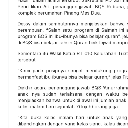
Hadir dalam acara tersebut Sekretaris PD Salim
Pendidikan Aili, penanggungjawab BQS Robuna, j
komplek perumahan Pinang Mas Dua.
Dessy dalam sambutannya menjelaskan bahwa sa
perempuan. “Salah satu program di Saimah ini 
program BQS ini ibu-ibunya bisa belajar quran”, j
di BQS bisa belajar tahsin Quran baik tajwid mau
Sementara itu Wakil Ketua RT 010 Kelurahan Tua
tersebut.
“Kami pada prisipnya sangat mendukung progr
bermanfaat ibu-ibunya bisa belajar quran,” jelas Fitr
Diakhir acara penanggung jawab BQS ‘Ainurrahm
anak nya sudah terlaksana dengan waktu bel
menjelaskan bahwa untuk di awal ini jumlah anak 
kelas malam hari sejumlah 7(tujuh) orang juga.
“Kita buka kelas malam hari untuk anak yan
dibandingkan dengan yang kelas siang, kalau dicam