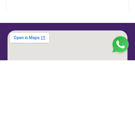
Jl. H. Taiman No.10, RT.3/RW.9, Gedong, Kec. Ps.
Rebo, Kota Jakarta Timur, Daerah Khusus Ibukota