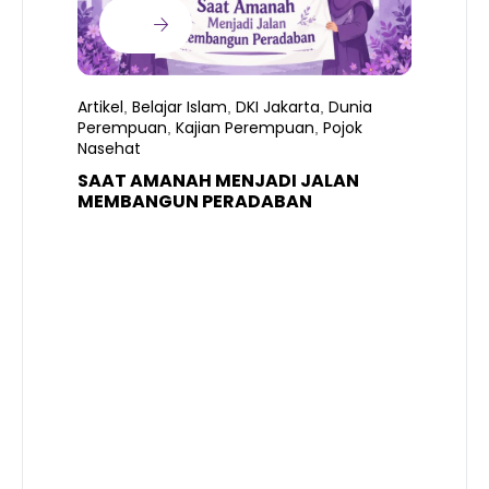
Artikel
Belajar Islam
DKI Jakarta
Dunia
,
,
,
Perempuan
Kajian Perempuan
Pojok
,
,
Nasehat
SAAT AMANAH MENJADI JALAN
A
MEMBANGUN PERADABAN
E
P