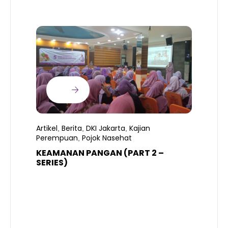
Artikel
Berita
DKI Jakarta
Kajian
,
,
,
Perempuan
Pojok Nasehat
,
KEAMANAN PANGAN (PART 2 –
B
SERIES)
T
S
R