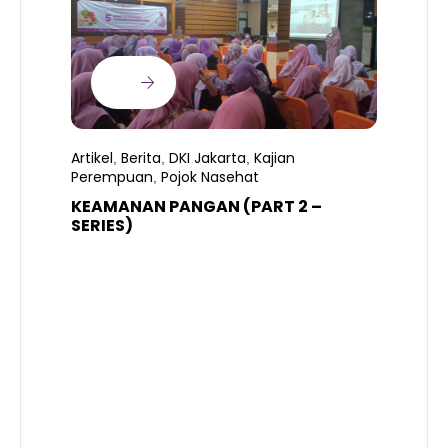
Artikel
Berita
DKI Jakarta
Kajian
,
,
,
Perempuan
Pojok Nasehat
,
KEAMANAN PANGAN (PART 2 –
B
SERIES)
T
S
R