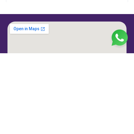
Jl. H. Taiman No.10, RT.3/RW.9, Gedong, Kec. Ps.
Rebo, Kota Jakarta Timur, Daerah Khusus Ibukota
Jakarta 13760