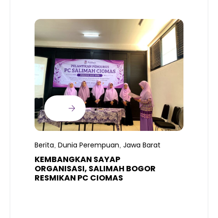
B
T
S
Berita
Dunia Perempuan
Jawa Barat
,
,
R
K
KEMBANGKAN SAYAP
ORGANISASI, SALIMAH BOGOR
RESMIKAN PC CIOMAS