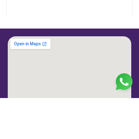
Jl. H. Taiman No.10, RT.3/RW.9, Gedong, Kec. Ps.
Rebo, Kota Jakarta Timur, Daerah Khusus Ibukota