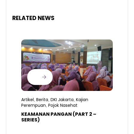
RELATED NEWS
Artikel
Berita
DKI Jakarta
Kajian
,
,
,
Perempuan
Pojok Nasehat
,
KEAMANAN PANGAN (PART 2 –
B
SERIES)
T
S