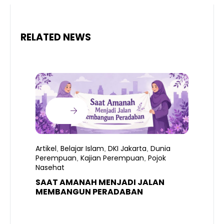
RELATED NEWS
Artikel
Belajar Islam
DKI Jakarta
Dunia
,
,
,
Perempuan
Kajian Perempuan
Pojok
,
,
Nasehat
SAAT AMANAH MENJADI JALAN
A
MEMBANGUN PERADABAN
E
P