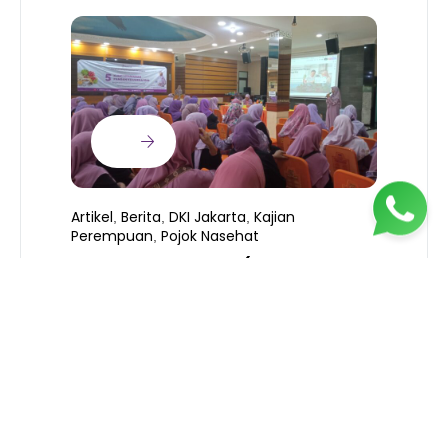
Artikel
Berita
DKI Jakarta
Kajian
,
,
,
Perempuan
Pojok Nasehat
,
KEAMANAN PANGAN (PART 2 –
B
SERIES)
T
S
R