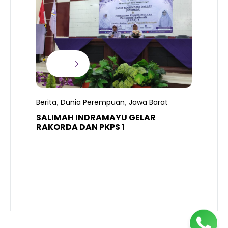
B
Berita
Dunia Perempuan
Jawa Barat
,
,
P
SALIMAH INDRAMAYU GELAR
L
RAKORDA DAN PKPS 1
K
H