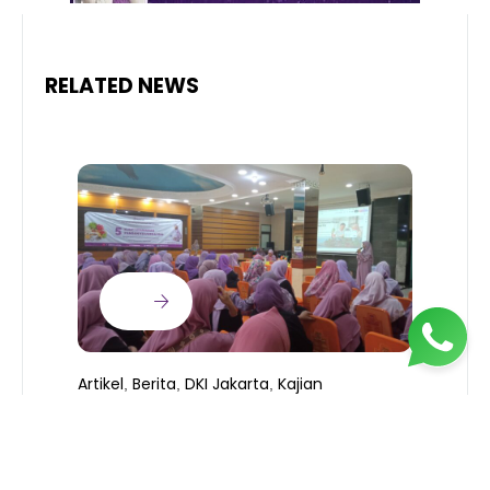
RELATED NEWS
Artikel
Berita
DKI Jakarta
Kajian
,
,
,
Perempuan
Pojok Nasehat
,
KEAMANAN PANGAN (PART 2 –
B
SERIES)
T