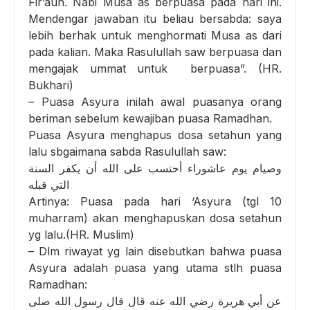
Fir’aun. Nabi Musa as berpuasa pada hari ini.
Mendengar jawaban itu beliau bersabda: saya
lebih berhak untuk menghormati Musa as dari
pada kalian. Maka Rasulullah saw berpuasa dan
mengajak ummat untuk berpuasa”. (HR.
Bukhari)
– Puasa Asyura inilah awal puasanya orang
beriman sebelum kewajiban puasa Ramadhan.
Puasa Asyura menghapus dosa setahun yang
lalu sbgaimana sabda Rasulullah saw:
وصيام يوم عاشوراء أحتسب على الله أن يكفر السنة
التي قبله
Artinya: Puasa pada hari ‘Asyura (tgl 10
muharram) akan menghapuskan dosa setahun
yg lalu.(HR. Muslim)
– Dlm riwayat yg lain disebutkan bahwa puasa
Asyura adalah puasa yang utama stlh puasa
Ramadhan:
عن أبي هريرة رضي الله عنه قال قال رسول الله صلى