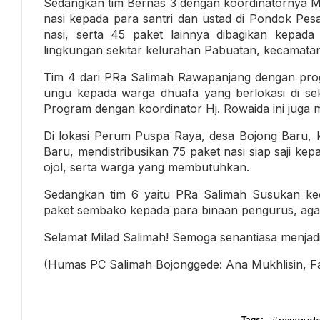
Sedangkan tim Bernas 3 dengan koordinatornya M
nasi kepada para santri dan ustad di Pondok Pes
nasi, serta 45 paket lainnya dibagikan kepad
lingkungan sekitar kelurahan Pabuatan, kecamata
Tim 4 dari PRa Salimah Rawapanjang dengan pr
ungu kepada warga dhuafa yang berlokasi di se
Program dengan koordinator Hj. Rowaida ini juga
Di lokasi Perum Puspa Raya, desa Bojong Baru, 
Baru, mendistribusikan 75 paket nasi siap saji ke
ojol, serta warga yang membutuhkan.
Sedangkan tim 6 yaitu PRa Salimah Susukan k
paket sembako kepada para binaan pengurus, agar
Selamat Milad Salimah! Semoga senantiasa menjadi
(Humas PC Salimah Bojonggede: Ana Mukhlisin, Fa
Tags: