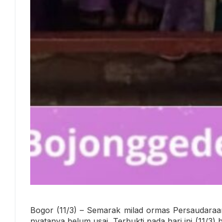
Bogor (11/3) – Semarak milad ormas Persaudaraa
nyatanya belum usai. Terbukti pada hari ini (11/