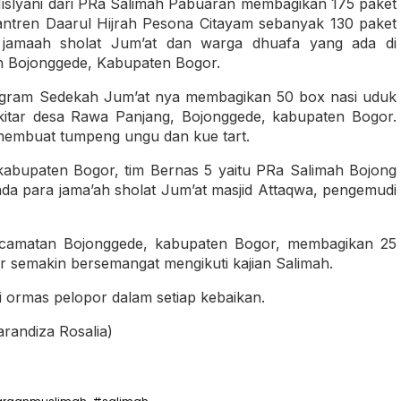
islyani dari PRa Salimah Pabuaran membagikan 175 paket
antren Daarul Hijrah Pesona Citayam sebanyak 130 paket
a jamaah sholat Jum’at dan warga dhuafa yang ada di
n Bojonggede, Kabupaten Bogor.
ogram Sedekah Jum’at nya membagikan 50 box nasi uduk
kitar desa Rawa Panjang, Bojonggede, kabupaten Bogor.
 membuat tumpeng ungu dan kue tart.
kabupaten Bogor, tim Bernas 5 yaitu PRa Salimah Bojong
pada para jama’ah sholat Jum’at masjid Attaqwa, pengemudi
ecamatan Bojonggede, kabupaten Bogor, membagikan 25
 semakin bersemangat mengikuti kajian Salimah.
 ormas pelopor dalam setiap kebaikan.
randiza Rosalia)