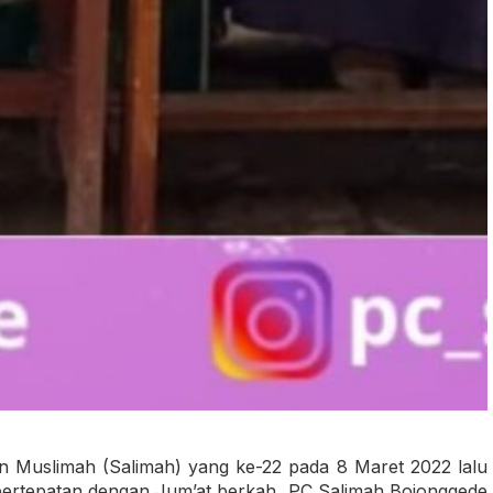
n Muslimah (Salimah) yang ke-22 pada 8 Maret 2022 lalu
3) bertepatan dengan Jum’at berkah, PC Salimah Bojonggede