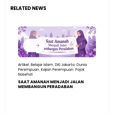
RELATED NEWS
Artikel
Belajar Islam
DKI Jakarta
Dunia
,
,
,
Perempuan
Kajian Perempuan
Pojok
,
,
Nasehat
SAAT AMANAH MENJADI JALAN
A
MEMBANGUN PERADABAN
E
P