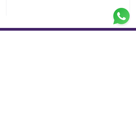
Jl. H. Taiman No.10, RT.3/RW.9, Gedong, Kec. Ps.
Rebo, Kota Jakarta Timur, Daerah Khusus Ibukota