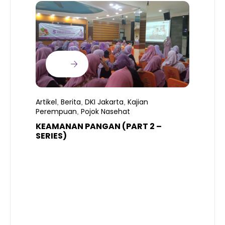
Artikel
Berita
DKI Jakarta
Kajian
,
,
,
Perempuan
Pojok Nasehat
,
KEAMANAN PANGAN (PART 2 –
B
SERIES)
T
S
R