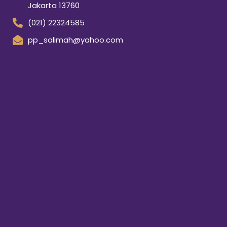
Jakarta 13760
(021) 22324585
pp_salimah@yahoo.com