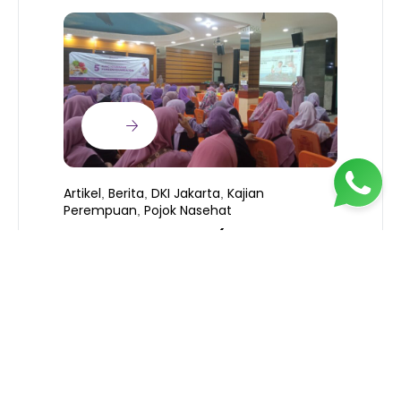
Artikel
Berita
DKI Jakarta
Kajian
,
,
,
Perempuan
Pojok Nasehat
,
KEAMANAN PANGAN (PART 2 –
B
SERIES)
T
S
R